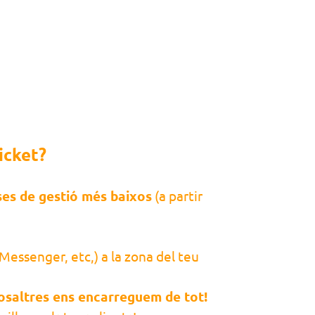
icket?
ses de gestió més baixos
(a partir
essenger, etc,) a la zona del teu
osaltres ens encarreguem de tot!