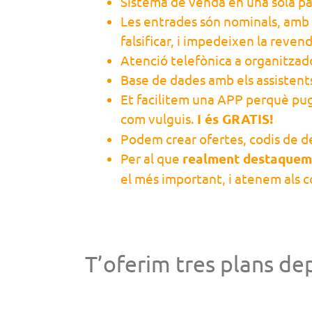
Sistema de venda en una sola pàg
Les entrades són nominals, amb 
falsificar, i impedeixen la revend
Atenció telefònica a organitzado
Base de dades amb els assistent
Et facilitem una APP perquè pugu
com vulguis.
I és GRATIS!
Podem crear ofertes, codis de d
Per al que
realment destaquem
el més important, i atenem als c
T’oferim tres plans de