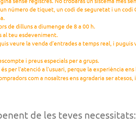
ina sense registres. No trobaràs un sistema més senzi
un número de tiquet, un codi de seguretat i un codi Q
a.
rs de dilluns a diumenge de 8 a 00 h.
s al teu esdeveniment.
is veure la venda d’entrades a temps real, i puguis va
escompte i preus especials per a grups.
és per l’atenció a l’usuari, perque la experiència ens
ompradors com a nosaltres ens agradaria ser atesos, 
penent de les teves necessitats: