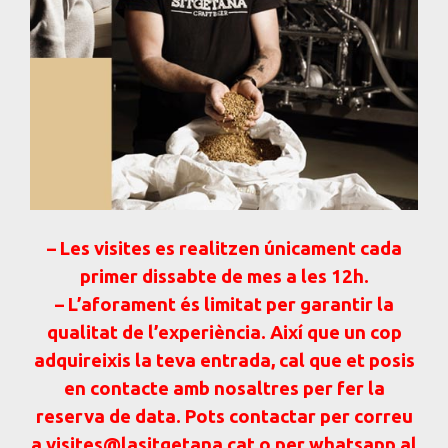
– Les visites es realitzen únicament cada
primer dissabte de mes a les 12h.
– L’aforament és limitat per garantir la
qualitat de l’experiència. Així que un cop
adquireixis la teva entrada, cal que et posis
en contacte amb nosaltres per fer la
reserva de data. Pots contactar per correu
a
visites@lasitgetana.cat
o per whatsapp al